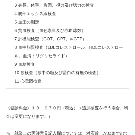
3 身長、体重、腹囲、視力及び聴力の検査
4 胸部エックス線検査
5 血圧の測定
6 貧血検査（血色素量及び赤血球数）
7 肝機能検査（GOT、GPT、γ-GTP）
8 血中脂質検査（LDLコレステロール、HDLコレステロー
ル、血清トリグリセライド）
9 血糖検査
10 尿検査（尿中の糖及び蛋白の有無の検査）
11 心電図検査
《健診料金》１３，９７０円（税込）（追加検査を行う場合、料
金は変更になります。）
※ 就業上の医師意見記入欄については、対応致しかねますので