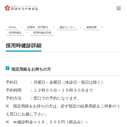
menu
Home
»
診療科・部門案内
»
健診センター
»
健康診断
»
採用時健診
»
採用時健診詳細
採用時健診詳細
指定用紙をお持ちの方
予約日 ：月曜日～金曜日（休診日・祝日は除く）
予約時間 ：１２時００分～１５時３０分まで
予約方法 ：窓口での予約になります。
※ 指定用紙をお持ちの方は、必ず指定の結果用紙をご持参のう
え窓口にお越し下さい。
※ ≪健診料金≫１６，５００円（税込み）～