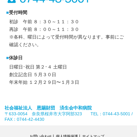
■
受付時間
初診 午前 ８：３０～１１：３０
再診 午前 ８：００～１１：３０
※各科、曜日によって受付時間が異なります。事前にご
確認ください。
■
休診日
日曜日･祝日 第２･４ 土曜日
創立記念日 ５月３０日
年末年始 １２月２９日〜１月３日
社会福祉法人 恩賜財団 済生会中和病院
〒633-0054 奈良県桜井市大字阿部323 TEL：0744-43-5001 /
FAX：0744-42-4430
お問い合わせ
個人情報保護
サイトマップ