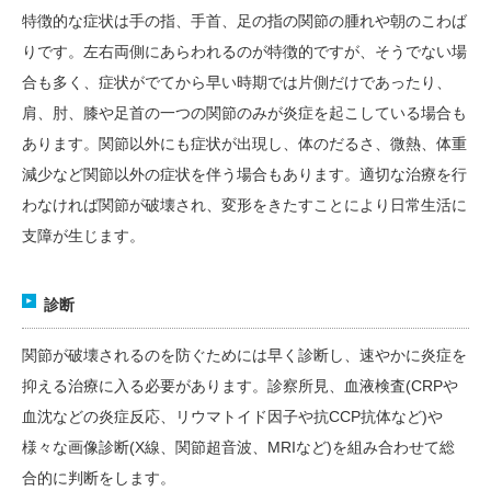
特徴的な症状は手の指、手首、足の指の関節の腫れや朝のこわば
りです。左右両側にあらわれるのが特徴的ですが、そうでない場
合も多く、症状がでてから早い時期では片側だけであったり、
肩、肘、膝や足首の一つの関節のみが炎症を起こしている場合も
あります。関節以外にも症状が出現し、体のだるさ、微熱、体重
減少など関節以外の症状を伴う場合もあります。適切な治療を行
わなければ関節が破壊され、変形をきたすことにより日常生活に
支障が生じます。
診断
関節が破壊されるのを防ぐためには早く診断し、速やかに炎症を
抑える治療に入る必要があります。診察所見、血液検査(CRPや
血沈などの炎症反応、リウマトイド因子や抗CCP抗体など)や
様々な画像診断(X線、関節超音波、MRIなど)を組み合わせて総
合的に判断をします。