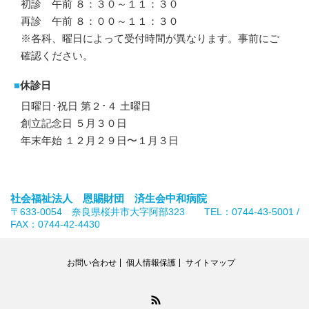
初診 午前 ８：３０～１１：３０
再診 午前 ８：００～１１：３０
※各科、曜日によって受付時間が異なります。事前にご
確認ください。
■
休診日
日曜日･祝日 第２･４ 土曜日
創立記念日 ５月３０日
年末年始 １２月２９日〜１月３日
社会福祉法人 恩賜財団 済生会中和病院
〒633-0054 奈良県桜井市大字阿部323 TEL：0744-43-5001 /
FAX：0744-42-4430
お問い合わせ
個人情報保護
サイトマップ
RSS