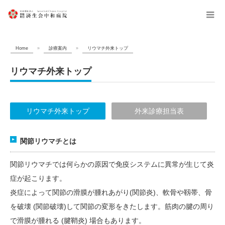
menu
Home
»
診療案内
»
リウマチ外来トップ
リウマチ外来トップ
リウマチ外来トップ
外来診療担当表
関節リウマチとは
関節リウマチでは何らかの原因で免疫システムに異常が生じて炎
症が起こります。
炎症によって関節の滑膜が腫れあがり(関節炎)、軟骨や靱帯、骨
を破壊 (関節破壊)して関節の変形をきたします。筋肉の腱の周り
で滑膜が腫れる (腱鞘炎) 場合もあります。