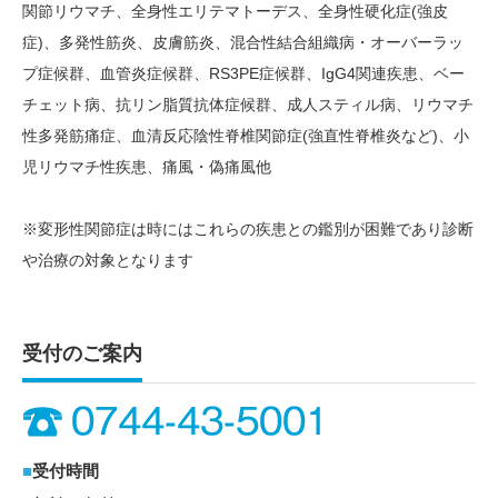
関節リウマチ、全身性エリテマトーデス、全身性硬化症(強皮
症)、多発性筋炎、皮膚筋炎、混合性結合組織病・オーバーラッ
プ症候群、血管炎症候群、RS3PE症候群、IgG4関連疾患、ベー
チェット病、抗リン脂質抗体症候群、成人スティル病、リウマチ
性多発筋痛症、血清反応陰性脊椎関節症(強直性脊椎炎など)、小
児リウマチ性疾患、痛風・偽痛風他
※変形性関節症は時にはこれらの疾患との鑑別が困難であり診断
や治療の対象となります
受付のご案内
■
受付時間