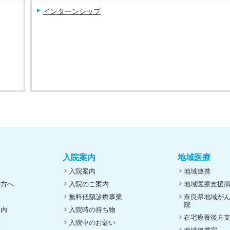
インターンシップ
入院案内
地域医療
入院案内
地域連携
の方へ
入院のご案内
地域医療支援
無料低額診療事業
奈良県地域が
院
案内
入院時の持ち物
在宅療養後方
せ
入院中のお願い