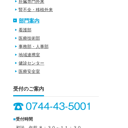
肝臓専門外来
腎不全・移植外来
部門案内
看護部
医療技術部
事務部・人事部
地域連携室
健診センター
医療安全室
受付のご案内
■
受付時間
初診 午前 ８：３０～１１：３０