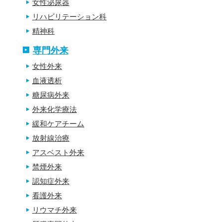
女性泌尿器
リハビリテーション科
精神科
専門外来
女性外来
血液透析
糖尿病外来
外来化学療法
緩和ケアチーム
放射線治療
アスベスト外来
禁煙外来
認知症外来
看護外来
リウマチ外来