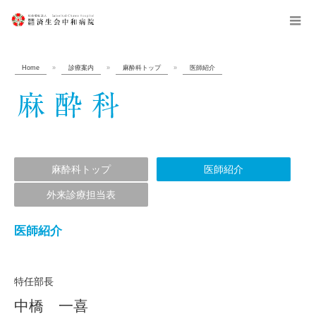
menu
Home
»
診療案内
»
麻酔科トップ
»
医師紹介
麻酔科トップ
医師紹介
外来診療担当表
医師紹介
特任部長
中橋 一喜