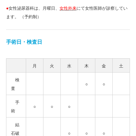
●
女性泌尿器科は、月曜日、
女性外来
にて女性医師が診察してい
ます。 （予約制）
手術日・検査日
月
火
水
木
金
土
検
○
○
査
手
○
○
○
術
結
石破
○
○
○