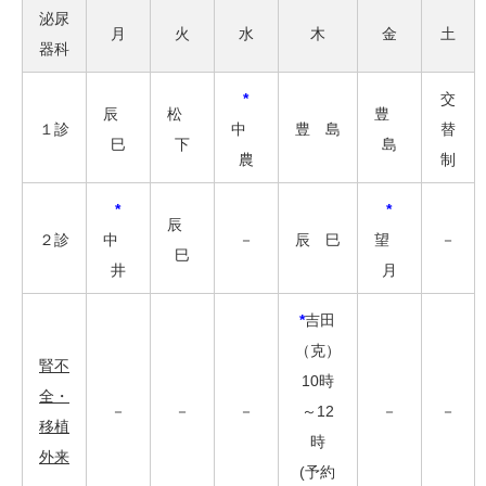
泌尿
月
火
水
木
金
土
器科
*
交
辰
松
豊
１診
中
豊 島
替
巳
下
島
農
制
*
*
辰
２診
中
－
辰 巳
望
－
巳
井
月
*
吉田
（克）
腎不
10時
全・
－
－
－
～12
－
－
移植
時
外来
(予約