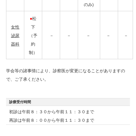
のみ)
●
松
女性
下
泌尿
（予
－
－
－
－
－
器科
約
制）
学会等の諸事情により、診察医が変更になることがありますの
で、ご了承ください。
診療受付時間
初診は午前８：３０から午前１１：３０まで
再診は午前８：００から午前１１：３０まで