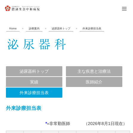
menu
Home
»
診療案内
»
泌尿器科トップ
»
外来診療担当表
泌尿器科トップ
主な疾患と治療法
実績
医師紹介
外来診療担当表
外来診療担当表
*
=非常勤医師
（2026年8月1日現在）