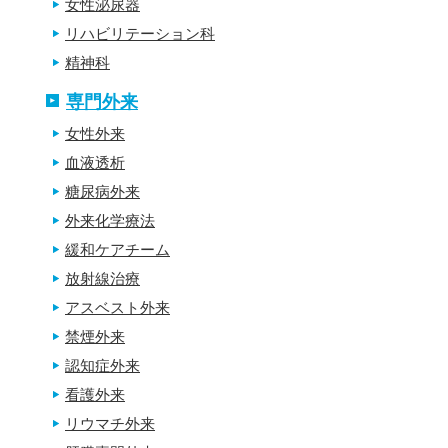
女性泌尿器
リハビリテーション科
精神科
専門外来
女性外来
血液透析
糖尿病外来
外来化学療法
緩和ケアチーム
放射線治療
アスベスト外来
禁煙外来
認知症外来
看護外来
リウマチ外来