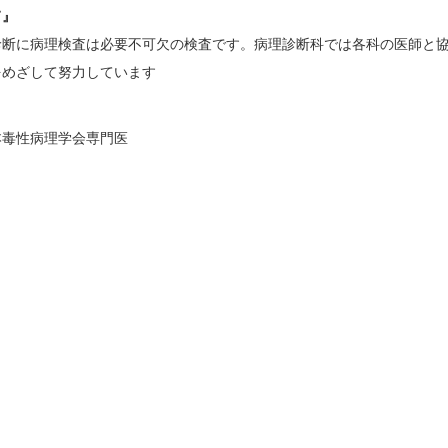
て』
診断に病理検査は必要不可欠の検査です。病理診断科では各科の医師と
をめざして努力しています
本毒性病理学会専門医