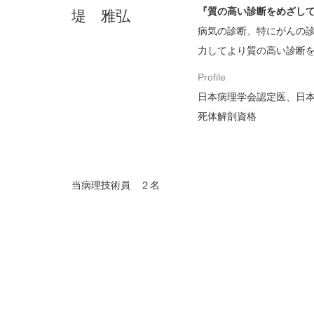
『質の高い診断をめざし
堤 雅弘
病気の診断、特にがんの
力してより質の高い診断
Profile
日本病理学会認定医、日
死体解剖資格
当病理技術員 ２名