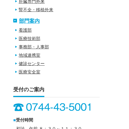
肝臓専門外来
腎不全・移植外来
部門案内
看護部
医療技術部
事務部・人事部
地域連携室
健診センター
医療安全室
受付のご案内
■
受付時間
初診 午前 ８：３０～１１：３０