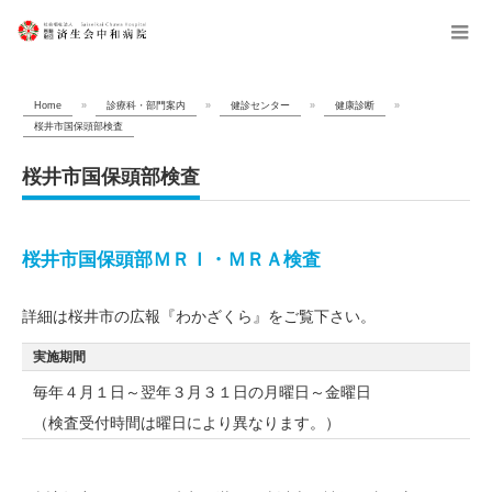
menu
Home
»
診療科・部門案内
»
健診センター
»
健康診断
»
桜井市国保頭部検査
桜井市国保頭部検査
桜井市国保頭部ＭＲＩ・ＭＲＡ検査
詳細は桜井市の広報『わかざくら』をご覧下さい。
実施期間
毎年４月１日～翌年３月３１日の月曜日～金曜日
（検査受付時間は曜日により異なります。）