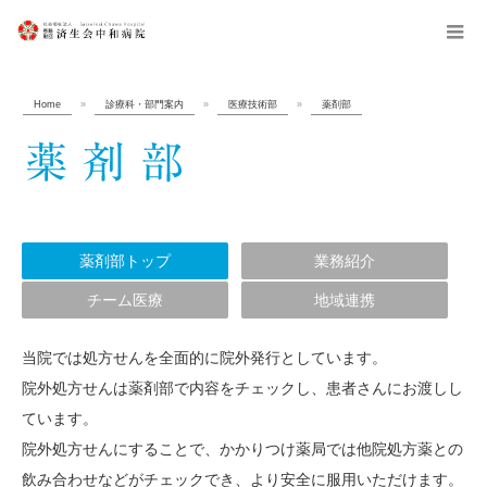
menu
Home
»
診療科・部門案内
»
医療技術部
»
薬剤部
薬剤部トップ
業務紹介
チーム医療
地域連携
当院では処方せんを全面的に院外発行としています。
院外処方せんは薬剤部で内容をチェックし、患者さんにお渡しし
ています。
院外処方せんにすることで、かかりつけ薬局では他院処方薬との
飲み合わせなどがチェックでき、より安全に服用いただけます。