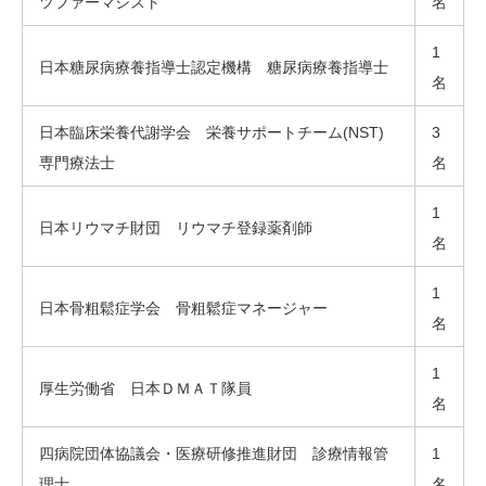
ツファーマシスト
名
1
日本糖尿病療養指導士認定機構 糖尿病療養指導士
名
日本臨床栄養代謝学会 栄養サポートチーム(NST)
3
専門療法士
名
1
日本リウマチ財団 リウマチ登録薬剤師
名
1
日本骨粗鬆症学会 骨粗鬆症マネージャー
名
1
厚生労働省 日本ＤＭＡＴ隊員
名
四病院団体協議会・医療研修推進財団 診療情報管
1
理士
名