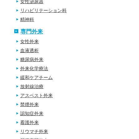
女性泌尿器
リハビリテーション科
精神科
専門外来
女性外来
血液透析
糖尿病外来
外来化学療法
緩和ケアチーム
放射線治療
アスベスト外来
禁煙外来
認知症外来
看護外来
リウマチ外来