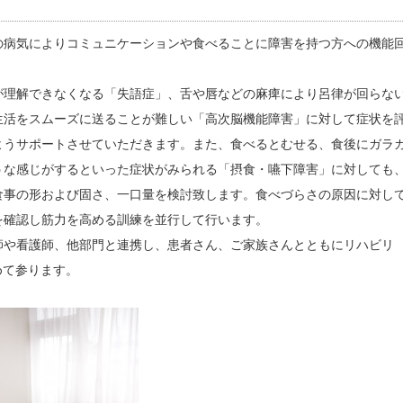
病気によりコミュニケーションや食べることに障害を持つ方への機能
理解できなくなる「失語症」、舌や唇などの麻痺により呂律が回らな
生活をスムーズに送ることが難しい「高次脳機能障害」に対して症状を
ようサポートさせていただきます。また、食べるとむせる、食後にガラ
うな感じがするといった症状がみられる「摂食・嚥下障害」に対しても
食事の形および固さ、一口量を検討致します。食べづらさの原因に対し
を確認し筋力を高める訓練を並行して行います。
や看護師、他部門と連携し、患者さん、ご家族さんとともにリハビリ
めて参ります。