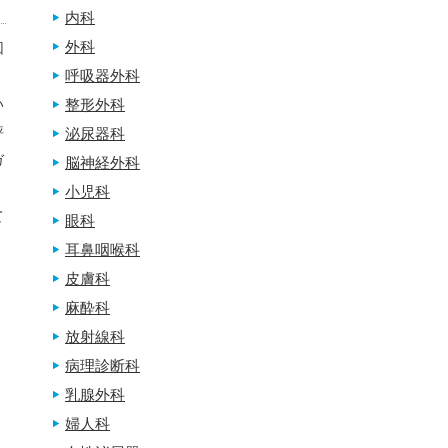
内科
外科
回
呼吸器外科
整形外科
い
評
泌尿器科
ガ
脳神経外科
、
小児科
て
眼科
耳鼻咽喉科
皮膚科
麻酔科
放射線科
病理診断科
乳腺外科
婦人科