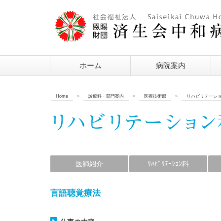
ホーム
病院案内
Home
»
診療科・部門案内
»
医療技術部
»
リハビリテーシ
医師紹介
ﾘﾊﾋﾞﾘﾃｰｼｮﾝ科
言語聴覚療法