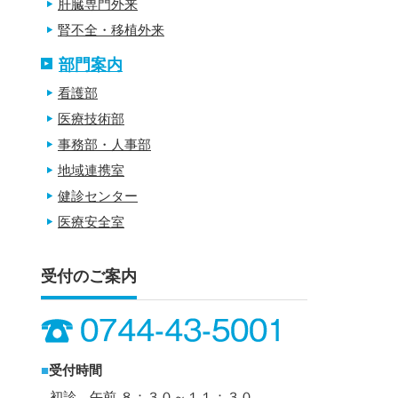
肝臓専門外来
腎不全・移植外来
部門案内
看護部
医療技術部
事務部・人事部
地域連携室
健診センター
医療安全室
受付のご案内
■
受付時間
初診 午前 ８：３０～１１：３０