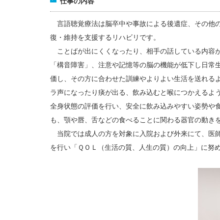
仕事の内容
言語聴覚療法は脳卒中や事故による後遺症、その他の
復・維持を支援するリハビリです。
ことばが出にくくなったり、相手の話している内容が
「構音障害」、注意や記憶等の脳の機能が低下し日常
価し、その方に合わせた訓練やよりよい生活を送れる
ラ声になったり痰が出る、飲み込むと喉につかえるよ
全身状態の評価を行い、安全に飲み込みやすい姿勢や
も、顎や唇、舌などの食べることに関わる器官の動き
当院では成人の方を対象に入院および外来にて、医師
を行い「ＱＯＬ（生活の質、人生の質）の向上」に努