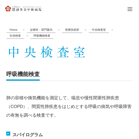
menu
Home
»
診療科・部門案内
»
医療技術部
»
中央検査室
»
生体検査
»
呼吸機能検査
呼吸機能検査
肺の容積や換気機能を測定して、喘息や慢性閉塞性肺疾患
（COPD）、間質性肺疾患をはじめとする呼吸の病気や呼吸障害
の有無を調べる検査です。
スパイログラム