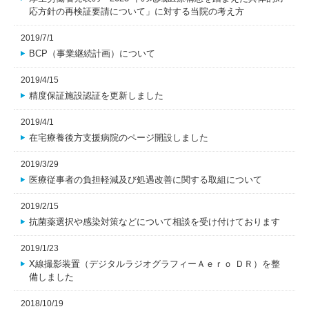
応方針の再検証要請について」に対する当院の考え方
2019/7/1
BCP（事業継続計画）について
2019/4/15
精度保証施設認証を更新しました
2019/4/1
在宅療養後方支援病院のページ開設しました
2019/3/29
医療従事者の負担軽減及び処遇改善に関する取組について
2019/2/15
抗菌薬選択や感染対策などについて相談を受け付けております
2019/1/23
X線撮影装置（デジタルラジオグラフィーＡｅｒｏ ＤＲ）を整
備しました
2018/10/19