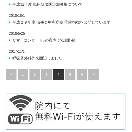
平成31年度 臨床研修医追加募集について
2018/10/1
平成２９年度 済生会中和病院 病院指標を公開しています
2018/5/25
サマーコンサート♪の案内 (7/21開催)
2017/11/1
呼吸器外科外来開設しました
«
1
2
3
4
5
6
»