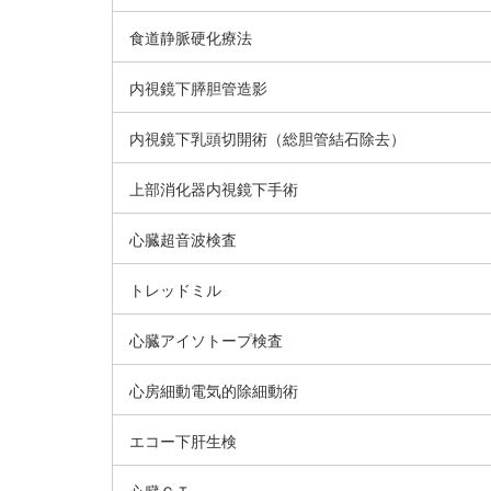
食道静脈硬化療法
内視鏡下膵胆管造影
内視鏡下乳頭切開術（総胆管結石除去）
上部消化器内視鏡下手術
心臓超音波検査
トレッドミル
心臓アイソトープ検査
心房細動電気的除細動術
エコー下肝生検