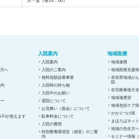
月・金（各15：00）
入院案内
地域医療
入院案内
地域連携
の方へ
入院のご案内
地域医療支援
無料低額診療事業
奈良県地域が
院
案内
入院時の持ち物
在宅療養後方
せ
入院中のお願い
地域連携室
ナー
退院について
地域包括ケア
お見舞い（面会）について
かかりつけ医
-Fiが使えます
駐車料金について
まほろばネッ
入院の費用
地域の先生方
特別療養環境室（個室）のご案
内
セミナー情報