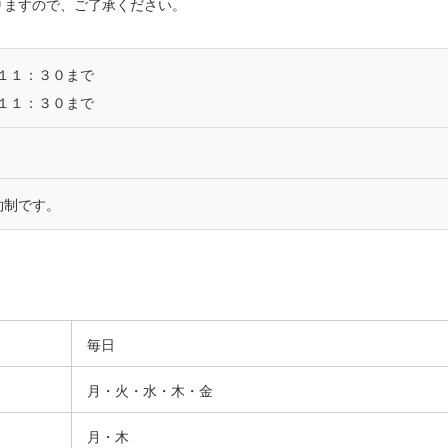
りますので、ご了承ください。
１１：３０まで
１１：３０まで
約制です。
毎日
月・火・水・木・金
月・木