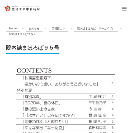
menu
Home
»
お知らせ
»
広報部より
»
院内誌まほろば（アーカイブ）
»
院内誌まほろば９５号
院内誌まほろば９５号