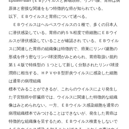
Epstein-Barr (ＥＢ)ウイルスと鼻咽頭癌、リンパ腫、胃癌は病
原体と密接な関連をもつ特徴的な癌が知られている。
以下、ＥＢウイルスと胃癌について述べる。
ＥＢウイルスはヘルペスウイルスの１種で、多くの日本人
に潜伏感染している。胃癌の約５％程度で癌細胞にＥＢウイ
ルスが潜伏感染していることが確認され ている。ＥＢウイル
スに関連した胃癌の組織像は特徴的で、癌巣にリンパ濾胞の
形成を伴う密なリンパ球浸潤がみとめられ、胃癌取扱い規約
第１４版で特殊型の １つとして新しく分類されたリンパ球浸
潤癌に相当する。ＨＰＶやＢ型肝炎ウイルスに感染した細胞
は通常の病理組織
標本でみることができるが、これらのウイルスにより発生し
た子宮頸癌や肝臓癌では、ウイルスに関連した特徴的な組織
像はみとめられない。一方、ＥＢウイル ス感染細胞を通常の
病理組織標本でみつけることはできないが、発生した胃癌は
特徴的な組織像を呈するため、ＥＢウイルス検査をしないで