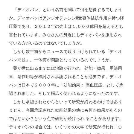
「ディオバン」という名前を聞いて何を想像するでしょう
か。ディオバンはアンジオテンシンⅡ受容体拮抗作用を持つ降
圧薬であり、２０１２年の売上は１,０００億円を超えるとも
言われています。みなさんの身近にもディオバンを服用され
ている方がいるのではないでしょうか。
しかし数年前からニュースで取り上げられている「ディオ
バン問題」。一体何が問題となっているのでしょうか。
薬が世に出るまでには治験が行われ、効能・効果、用法用
量、副作用等が検討され承認されることが必要です。ディオ
バンは日本で２０００年に「効能効果： 高血圧症」として承
認されました。そして幅広く使われるようになったのです。
しかし承認されたからといって研究が終わるわけではあり
ません。今回承認された効能効果の他にも何か効果があるの
ではないか？という点で研究が続けられ ることがあります。
ディオバンの場合では、いくつかの大学で研究が行われ「心