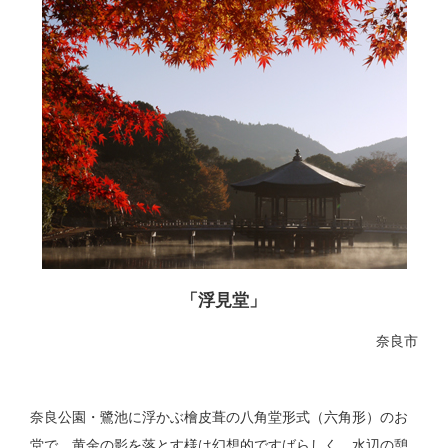
「浮見堂」
奈良市
奈良公園・鷺池に浮かぶ檜皮葺の八角堂形式（六角形）のお
堂で、黄金の影を落とす様は幻想的ですばらしく、水辺の憩