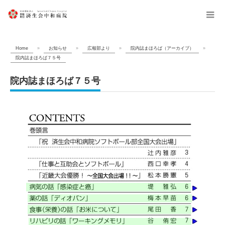
menu
Home
»
お知らせ
»
広報部より
»
院内誌まほろば（アーカイブ）
»
院内誌まほろば７５号
院内誌まほろば７５号