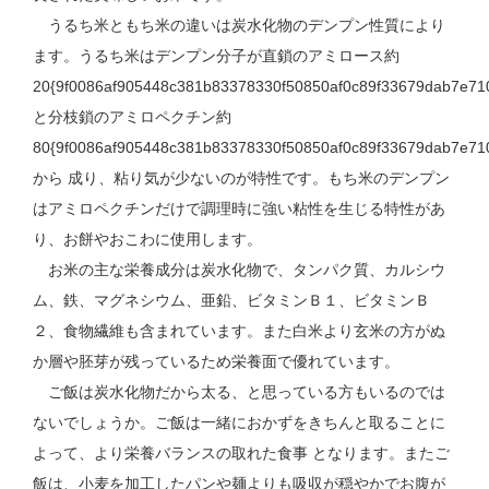
うるち米ともち米の違いは炭水化物のデンプン性質により
ます。うるち米はデンプン分子が直鎖のアミロース約
20{9f0086af905448c381b83378330f50850af0c89f33679dab7e71
と分枝鎖のアミロペクチン約
80{9f0086af905448c381b83378330f50850af0c89f33679dab7e71
から 成り、粘り気が少ないのが特性です。もち米のデンプン
はアミロペクチンだけで調理時に強い粘性を生じる特性があ
り、お餅やおこわに使用します。
お米の主な栄養成分は炭水化物で、タンパク質、カルシウ
ム、鉄、マグネシウム、亜鉛、ビタミンＢ１、ビタミンＢ
２、食物繊維も含まれています。また白米より玄米の方がぬ
か層や胚芽が残っているため栄養面で優れています。
ご飯は炭水化物だから太る、と思っている方もいるのでは
ないでしょうか。ご飯は一緒におかずをきちんと取ることに
よって、より栄養バランスの取れた食事 となります。またご
飯は、小麦を加工したパンや麺よりも吸収が穏やかでお腹が