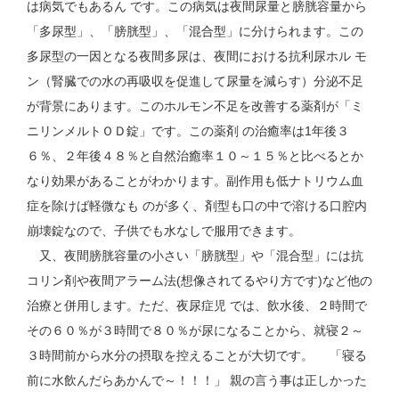
は病気でもあるん です。この病気は夜間尿量と膀胱容量から
「多尿型」、「膀胱型」、「混合型」に分けられます。この
多尿型の一因となる夜間多尿は、夜間における抗利尿ホル モ
ン（腎臓での水の再吸収を促進して尿量を減らす）分泌不足
が背景にあります。このホルモン不足を改善する薬剤が「ミ
ニリンメルトＯＤ錠」です。この薬剤 の治癒率は1年後３
６％、２年後４８％と自然治癒率１０～１５％と比べるとか
なり効果があることがわかります。副作用も低ナトリウム血
症を除けば軽微なも のが多く、剤型も口の中で溶ける口腔内
崩壊錠なので、子供でも水なしで服用できます。
又、夜間膀胱容量の小さい「膀胱型」や「混合型」には抗
コリン剤や夜間アラーム法(想像されてるやり方です)など他の
治療と併用します。ただ、夜尿症児 では、飲水後、２時間で
その６０％が３時間で８０％が尿になることから、就寝２～
３時間前から水分の摂取を控えることが大切です。 「寝る
前に水飲んだらあかんで～！！！」 親の言う事は正しかった