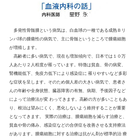
多発性骨髄腫という病気は、白血球の一種である成熟Ｂリ
ンパ球の腫瘍性の病気で、主に骨髄というところで腫瘍細胞
が増殖します。
高齢者に多い病気で、現在も増加傾向で、日本では１０万
人あたり２人程度が罹っています。特徴は貧血、骨の病変、
腎機能低下、免疫力低下により感染症に 罹りやすいなど多彩
な症状を呈します。そのため個人差の大きい病気で、患者さ
んの年齢や全身状態、臓器障害の有無、病期、予後因子など
によって治療法が変 わってきます。高齢の方が多いこともあ
り、根治は望みにくく、悪化しないよう維持することが重要
となってきます。 実際の治療は、腫瘍細胞を減らす治療と、
貧血や骨の痛み、感染症などの合併症を改善させる支持療法
があります。腫瘍細胞に対する治療は抗がん剤が標準的治 療