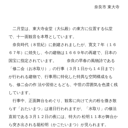
奈良市 東大寺
二月堂は、東大寺金堂（大仏殿）の東方に位置する仏堂
で、十一面観音を本尊としています。
奈良時代（８世紀）に創建されましたが、寛文７年（１６
６７年）に焼失し、今の建物は１６６９年の再建で、日本の
国宝に指定されています。 奈良の早春の風物詩である
「修二会（お水取り）」の行事（３月１日から１４日まで）
が行われる建物で、行事用に特化した特異な空間構成をも
ち、修二会の作 法や習俗ともども、中世の雰囲気を色濃く残
しています。
行事中、正面舞台をめぐり、観客に向けて火の粉を撒き散
らす「おたいまつ」は連日行われますが、「水取り」の修法
直前である３月１２日の夜には、特大の 松明１１本が舞台か
ら突き出される籠松明（かごたいまつ）が見られます。