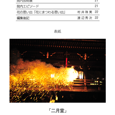
表紙
「二月堂」