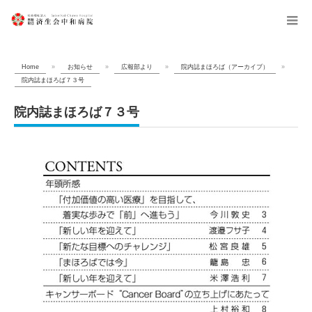
menu
Home
»
お知らせ
»
広報部より
»
院内誌まほろば（アーカイブ）
»
院内誌まほろば７３号
院内誌まほろば７３号