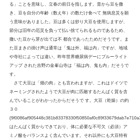
る」ことを意味し、立春の前日を指します。昔から豆を撒
き、豆を自分の年齢（数え年）の数だけ食べて 無病息災を願
う意味がありました。豆は多くは炒り大豆を使用しますが、
節分は旧年の厄災を負って払い捨てられるものであるため、
撒いた豆から芽が出ては不 都合であったためだそうです。ま
た豆まきの掛け声は通常は「鬼は外、福は内」ですが、地域
や寺社によっては違い、昨年世界糖尿病デーにブルーライト
アップ された吉野の金峯山寺は「福は内、鬼も内」だそうで
す。
さて大豆は「畑の肉」とも言われますが、これはドイツで
ネーミングされたようで大豆が肉に匹敵するたんぱく質を含
んでいることがわかったからだそうで す。大豆（乾燥）の約
３０
{9f0086af905448c381b83378330f50850af0c89f33679dab7e710a
はたんぱく質からできており、体に必要な不可欠（必須）ア
ミノ酸をバランスよく含んでいます。それ以外にも大豆特有