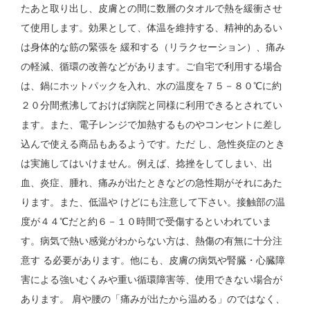
たあと取り出し、皮膚との間に数層のタオルで熱を緩衝させ
て使用します。効果として、体温を維持する、精神的あるい
は身体的な筋の緊張を 緩和する（リラクセーション）、痛み
の軽減、循環の改善などがあります。ご自宅で利用する場合
は、鍋にホットパックを入れ、水の温度を７５－８０℃に約
２０分間煮沸しておけば病院と同様に利用できるとされてい
ます。また、電子レンジで加熱するものやコンセントに差し
込んで使える商品もあるようです。ただ し、急性炎症のとき
は実施してはいけません。例えば、捻挫をしてしまい、出
血、炎症、腫れ、痛みが出たときなどの急性期がそれにあた
ります。また、低温や けどにも注意して下さい。接触部の温
度が４４℃だと約６－１０時間で受傷するといわれていま
す。病気で熱い感覚がわからない方は、熱傷の有無に十分注
意す る必要があります。他にも、皮膚の病気や腎臓・心臓障
害による強いむくみや重い循環障害等、使用できない場合が
あります。 肩や腰の「痛みが出たから温める」のではなく、