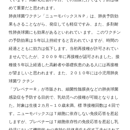
めて重要だと思われます。
肺炎球菌ワクチン「ニューモバックスＮＰ」は、肺炎予防効
果もさることながら、発症しても軽症ですみ、また、多剤耐
性肺炎球菌にも効果があるといわれてい ます。 このワクチン
の予防効果は５年以上持続すると言われていますが、時間の
経過とともに効力は低下します。当初再接種が許可されてい
ませんでしたが、２００９ 年に再接種が認可されました。接
種後５年以上経過した高齢者や基礎疾患のある人には再接種
が望ましいと思われます。また、２０１０年には小児用肺炎
球菌ワ クチン
「プレベナーＲ」が市販され、細菌性髄膜炎などの肺炎球菌
感染症を予防する目的で、乳幼児への接種が可能となりまし
た。対象は生後２カ月～１０歳未満。標 準接種回数は４回で
す。ニューモバックスはＴ細胞に依存しない免疫応答を惹起
しますが、プレベナーはＴ細胞依存性の免疫応答を惹起し乳
幼児において機能的 かつ有効な抗体産生を促す工夫がされて