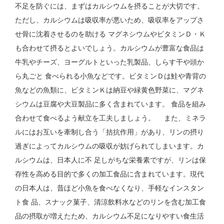
不足を防ぐには、まずはカルシウムを摂ることが大切です。
ただし、カルシウムは吸収率が悪いため、吸収率をアップさ
せ骨に沈着させるのを助ける マグネシウムやビタミンＤ・Ｋ
も合わせて摂るとよいでしょう。カルシウムが豊富な食品は
牛乳やチーズ、ヨーグルトといった乳製品、しらす干や頭か
ら丸ごと 食べられる小魚などです。ビタミンＤは鮭や青背の
魚などの魚類に、ビタミンＫは納豆や緑黄色野菜に、マグネ
シウムは豆腐や大豆製品に多く含まれています。 食品を組み
合わせて食べるよう献立を工夫しましょう。 また、ミネラ
ルにはお互いを牽制し合う「拮抗作用」があり、リンの摂り
過ぎによってカルシウムの吸収が妨げられてしまいます。カ
ルシウムは、日本人に不 足しがちな栄養素ですが、リンは保
存性を高める目的で多くの加工食品に含まれています。現代
の日本人は、昔ほど小魚を食べなくなり、手軽なインスタン
ト食 品、スナック菓子、清涼飲料水などのリンを含む加工食
品の摂取が増えたため、カルシウム不足になりやすい食生活