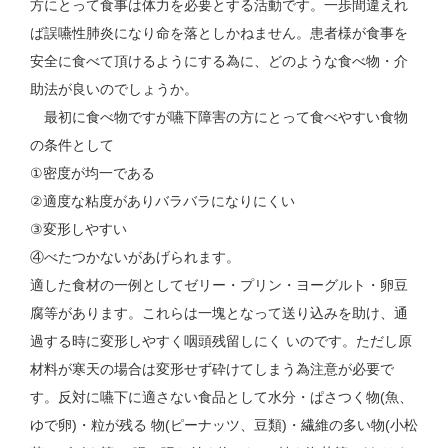
方にとって食事は体力を必要とする活動です。一歩間違えれ
ば誤嚥性肺炎になり命を落としかねません。患者様が食事を
安全に食べて頂けるようにする為に、どのような食べ物・介
助法が良いのでしょうか。
最初に食べ物ですが嚥下障害の方にとって食べやすい食物
の条件として
①密度が均一である
②適度な粘度がありバラバラになりにくい
③変形しやすい
④べたつかないがあげられます。
適した食材の一例としてゼリー・プリン・ヨーグルト・卵豆
腐等があります。これらは一塊となって送り込みを助け、通
過する時に変形しやすく咽頭残留しにく いのです。ただし原
材料が寒天の場合は変形せず砕けてしまう為注意が必要で
す。反対に嚥下に適さない食品として水分・ぱさつく物(魚、
ゆで卵)・粒が残る 物(ピーナッツ、豆類)・繊維の多い物(小松