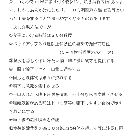
菜、ゴボウ等)・喉に張り付く物(パン、焼き海苔等)がありま
す。しかしあんかけにしたり、トロミ調整剤を混 ぜる等とい
った工夫をすることで食べやすくなるものもあります。
次に介助方法ですが
①食事にかける時間は３０分程度
②ベッドアップ３０度以上仰臥位の姿勢で頸部前屈位
(３～４横指程度のスペース)
③刺激を感じやすい冷たい物・味の濃い物等を提供する
④一回で嚥下できる一口量に調整する
⑤固形と液体物は別々に摂取する
⑥嚥下に意識を集中させる
⑦一口入れたら嚥下反射を確認し不十分なら再度嚥下させる
⑧咽頭残留がある時はトロミ茶等の嚥下しやすい食物で喉を
きれいにする
⑨嚥下後の湿性嗄声を確認
⑩食後逆流予防の為３０分以上は身体を起こす等に注意し摂