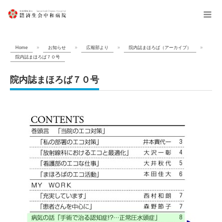
menu
Home
»
お知らせ
»
広報部より
»
院内誌まほろば（アーカイブ）
»
院内誌まほろば７０号
院内誌まほろば７０号