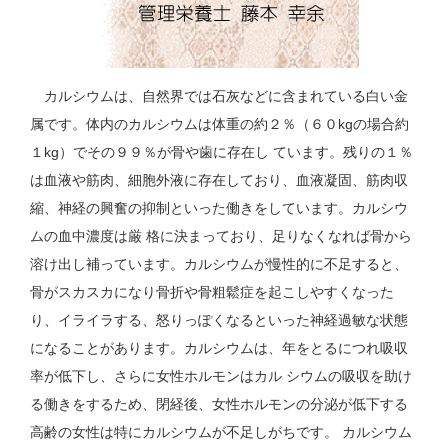
カルシウムは、自然界では石灰などに含まれている白い金
属です。体内のカルシウムは体重の約２％（６０kgの場合約
１kg）でその９９％が骨や歯に存在し ています。残りの１％
は血液や筋肉、細胞外液に存在しており、血液凝固、筋肉収
縮、神経の興奮の抑制といった働きをしています。カルシウ
ムの血中濃度は厳 格に決まっており、足りなくなれば骨から
溶け出し補っています。カルシウムが慢性的に不足すると、
骨がスカスカになり骨折や骨粗鬆症を起こしやすくなった
り、イライラする、怒りっぽくなるといった神経過敏な状態
になることがあります。カルシウムは、年をとるにつれ吸収
率が低下し、さらに女性ホルモンはカル シウムの吸収を助け
る働きをするため、閉経後、女性ホルモンの分泌が低下する
高齢の女性は特にカルシウムが不足しがちです。 カルシウム