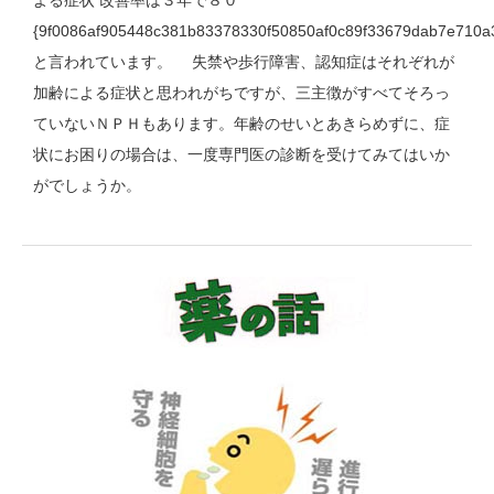
よる症状 改善率は３年で８０
{9f0086af905448c381b83378330f50850af0c89f33679dab7e710a
と言われています。 失禁や歩行障害、認知症はそれぞれが
加齢による症状と思われがちですが、三主徴がすべてそろっ
ていないＮＰＨもあります。年齢のせいとあきらめずに、症
状にお困りの場合は、一度専門医の診断を受けてみてはいか
がでしょうか。