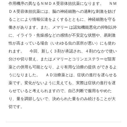
作用機序の異なるＮＭＤＡ受容体拮抗薬になります。 ＮＭ
ＤＡ受容体拮抗薬には、脳の神経細胞への過剰な刺激を妨げ
ることにより情報伝達をよくするとともに、神経細胞を守る
働きがあります。また、メマリー は認知機能悪化の抑制以外
に、イライラ・焦燥感などの感情が不安定な状態や、易刺激
性が高まっている場合（いわゆる虫の居所が悪い）にも使わ
れます。 今回、新しく３剤が承認され、４剤のなかで使い
分けや切り替え、またはメマリーとコリンエステラーゼ阻害
薬との併用も可能となり、より有用な治療の提供 ができるよ
うになりました。 ＡＤ治療薬とは、症状の進行を遅らせる
薬です。変化がないように見えても、実際は症状の進行を遅
らせていると考えられますので、自己判断で服用をやめた
り、量を調節しないで、決められた量をのみ続けることが大
切です。