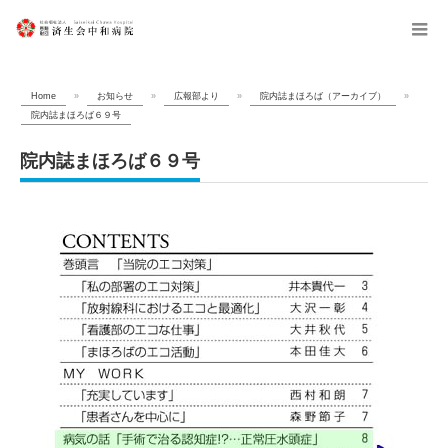
menu
Home
»
お知らせ
»
広報部より
»
院内誌まほろば（アーカイブ）
»
院内誌まほろば６９号
院内誌まほろば６９号