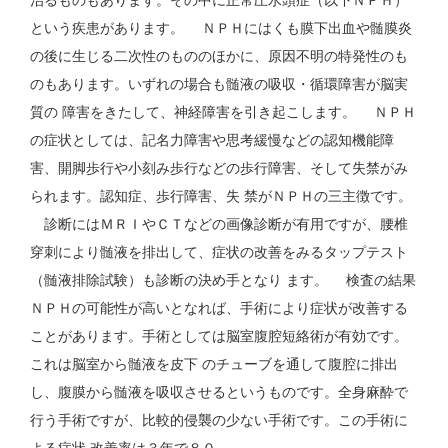
治るものもあります。その中に正常圧水頭症（以下ＮＰＨ）
という疾患があります。 ＮＰＨにはくも膜下出血や髄膜炎
の後に生じる二次性のもののほかに、原因不明の特発性のも
のもあります。いずれの場合も髄液の吸収・循環障害が脳実
質の 障害をきたして、神経障害を引き起こします。 ＮＰＨ
の症状としては、記名力障害や思考緩慢などの認知機能障
害、開脚歩行や小刻み歩行などの歩行障害、そして失禁がみ
られます。認知症、歩行障害、失 禁がＮＰＨの三主徴です。
診断にはＭＲＩやＣＴなどの画像診断が有用ですが、腰椎
穿刺により髄液を排出して、症状の改善をみるタップテスト
（髄液排除試験）も診断の決め手となり ます。 検査の結果
ＮＰＨの可能性が高いとなれば、手術により症状が改善する
ことがあります。手術としては脳室腹腔短絡術が有効です。
これは脳室から髄液を皮下 のチューブを通して腹腔に排出
し、腹膜から髄液を吸収させるというものです。全身麻酔で
行う手術ですが、比較的侵襲の少ない手術です。この手術に