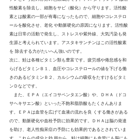
性酸素を除去し、細胞をサビ（酸化）から守ります。活性酸
素とは酸素の一部が有毒になったもので、細胞やコレステロ
ールを酸化させ、老化 や動脈硬化の原因になります。活性酸
素は日常の活動で発生し、ストレスや紫外線、大気汚染も発
生源と考えられています。アスタキサンチンはこの活性酸素
を 除去する力がたいへん強いのです。
次に、鮭は各種ビタミン類も豊富です。疲労感や倦怠感を和
らげるビタミンＢ１、血圧やコレステロールの値を下げる働
きのあるビタミンＢ２、カルシウムの吸収をたすけるビタミ
ンＤなどです。
また、ＥＰＡ（エイコサペンタエン酸）や、ＤＨＡ（ドコ
サヘキサエン酸）といった不飽和脂肪酸もたくさんありま
す。ＥＰＡは血管を広げて血液の流れを良 くする働きがある
ので、動脈硬化や血栓予防に効果的です。ＤＨＡは脳の発達
を助け、老人性痴呆症の予防にも効果的であるとされていま
す。これらの成分と効 能から、鮭は細胞にも血管にも脳にも