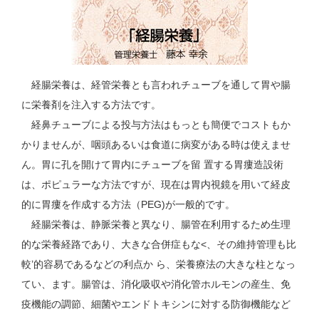
経腸栄養は、経管栄養とも言われチューブを通して胃や腸
に栄養剤を注入する方法です。
経鼻チューブによる投与方法はもっとも簡便でコストもか
かりませんが、咽頭あるいは食道に病変がある時は使えませ
ん。胃に孔を開けて胃内にチューブを留 置する胃瘻造設術
は、ポピュラーな方法ですが、現在は胃内視鏡を用いて経皮
的に胃瘻を作成する方法（PEG)が一般的です。
経腸栄養は、静脈栄養と異なり、腸管在利用するため生理
的な栄養経路であり、大きな合併症もな<、その維持管理も比
較’的容易であるなどの利点か ら、栄養療法の大きな柱となっ
てい、ます。腸管は、消化吸収や消化管ホルモンの産生、免
疫機能の調節、細菌やエンドトキシンに対する防御機能など