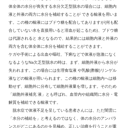
体全体の水分が喪失する水分欠乏型脱水の場合には、細胞内
液と外液の両方に水分を補給することが できる輸液を用いま
す。この種の輸液にはブドウ糖を配合してありますが(何も配
合していない水を直接用いると溶血が起こるため)、ブドウ糖
は代謝されると 水となるので、結果的には細胞内液と外液の
両方を含む体全体に水分を補給することができます。
ケガや手術による出血や嘔吐、下痢などで体液が急激になく
なるようなNa欠乏型脱水の時は、まず、細胞外液から水分が
失われます。この場合には生理食塩液 や乳酸(酢酸)リンゲル
液などの輸液が用いられます。この種の輸液は細胞内へは移
動せず、細胞外に分布して細胞外液量を増します。そのため
「細胞外液補充 液」とも呼ばれ、血管内や組織間に水分・電
解質を補給できる輸液です。
脱水症で体液不足を呈している患者さんには、ただ闇雲に
「水分の補給を」と考えるのではなく、体の水分のアンバラ
ンスがどこにあるのかを見極め、正しい治療を行うことが重