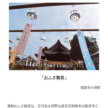
「おふさ観音」
橿原市小房町
通称おふさ観音は、正式名を高野山真言宗別格本山観音寺と