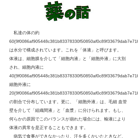
私達の体の約
60{9f0086af905448c381b83378330f50850af0c89f33679dab7e71
は水分で構成されています。これを「体液」と呼びます。
体液は、細胞膜を介して「細胞内液」と「細胞外液」に大別
され、細胞内液に
40{9f0086af905448c381b83378330f50850af0c89f33679dab7e7
細胞外液に
20{9f0086af905448c381b83378330f50850af0c89f33679dab7e71
の割合で分布しています。更に、「細胞外液」は、毛細 血管
壁を介して「組織間液」と「血漿」に分けられます。もし、
何らかの原因でこのバランスが崩れた場合には、輸液により
体液の異常を是正することもできま す。
病気で食事ができなかったり、汗を多くかいたときなど、