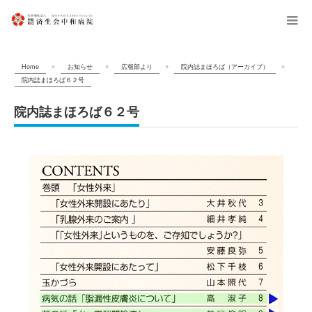
menu
Home
»
お知らせ
»
広報部より
»
院内誌まほろば（アーカイブ）
»
院内誌まほろば６２号
院内誌まほろば６２号