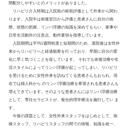
間配分しやすいとのメリットがありました。
リハビリ介入時期は入院前の術前評価として外来から関わ
ります。入院中は術後翌日から評価と患者さんに自分の病
態、状態の把握、リンパ浮腫の知識を深めてもらい、家事や
日常生活動作の注意点、動作要領を指導しています。
入院期間は平均1週間程度と短期間のため、退院後は女性外
来からリハビリへと経過観察を行っており、早期に目分の変
化に早く気づくことを促しています。 それでも術後治療や生
活スタイルによってリンパ浮腫が起こってしまい、リハビリ
を受けるために女性外来を訪ねてくる患者さんもおられ、現
在では婦人科から のリンパ浮腫治療を希望される患者さんも
増えてきています。そのような患者さんにはリンパ浮腫治療
として、専任セラピストが、複合的理学療法を施行してい ま
す。
今後の課題として、女性外来スタッフをはじめとして、病
棟スタッフ、リハビリスタッフの間での情報、知識を統一、