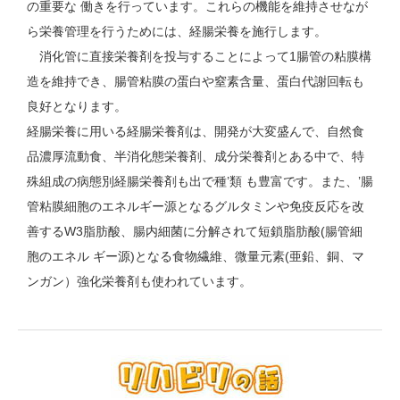
の重要な 働きを行っています。これらの機能を維持させなが
ら栄養管理を行うためには、経腸栄養を施行します。
消化管に直接栄養剤を投与することによって1腸管の粘膜構
造を維持でき、腸管粘膜の蛋白や窒素含量、蛋白代謝回転も
良好となります。
経腸栄養に用いる経腸栄養剤は、開発が大変盛んで、自然食
品濃厚流動食、半消化態栄養剤、成分栄養剤とある中で、特
殊組成の病態別経腸栄養剤も出で種’類 も豊富です。また、’腸
管粘膜細胞のエネルギー源となるグルタミンや免疫反応を改
善するW3脂肪酸、腸内細菌に分解されて短鎖脂肪酸(腸管細
胞のエネル ギー源)となる食物繊維、微量元素(亜鉛、銅、マ
ンガン）強化栄養剤も使われています。