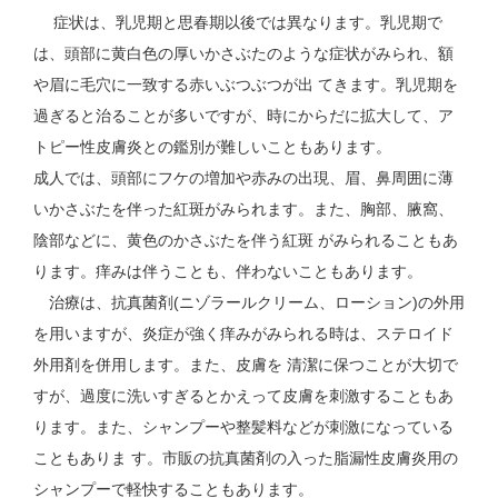
症状は、乳児期と思春期以後では異なります。乳児期で
は、頭部に黄白色の厚いかさぶたのような症状がみられ、額
や眉に毛穴に一致する赤いぶつぶつが出 てきます。乳児期を
過ぎると治ることが多いですが、時にからだに拡大して、ア
トピー性皮膚炎との鑑別が難しいこともあります。
成人では、頭部にフケの増加や赤みの出現、眉、鼻周囲に薄
いかさぶたを伴った紅斑がみられます。また、胸部、腋窩、
陰部などに、黄色のかさぶたを伴う紅斑 がみられることもあ
ります。痒みは伴うことも、伴わないこともあります。
治療は、抗真菌剤(ニゾラールクリーム、ローション)の外用
を用いますが、炎症が強く痒みがみられる時は、ステロイド
外用剤を併用します。また、皮膚を 清潔に保つことが大切で
すが、過度に洗いすぎるとかえって皮膚を刺激することもあ
ります。また、シャンプーや整髪料などが刺激になっている
こともありま す。市販の抗真菌剤の入った脂漏性皮膚炎用の
シャンプーで軽快することもあります。