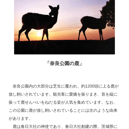
「奈良公園の鹿」
奈良公園内の大部分は芝生に覆われ、約1200頭に上る鹿が
放し飼いされています。観光客に愛嬌を振りまき、首を縦に
振って鹿せんべいをねだる姿が人気を集めています。なお、
この公園に鹿が放し飼いされていることには次のような由来
があります。
鹿は春日大社の神使であり、春日大社創建の際、茨城県に