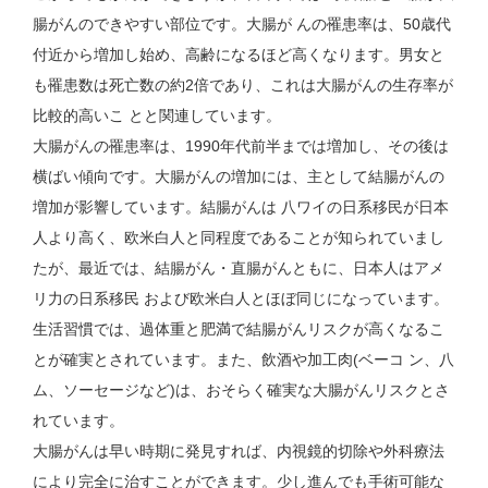
腸がんのできやすい部位です。大腸が んの罹患率は、50歳代
付近から増加し始め、高齢になるほど高くなります。男女と
も罹患数は死亡数の約2倍であり、これは大腸がんの生存率が
比較的高いこ とと関連しています。
大腸がんの罹患率は、1990年代前半までは増加し、その後は
横ばい傾向です。大腸がんの増加には、主として結腸がんの
増加が影響しています。結腸がんは 八ワイの日系移民が日本
人より高く、欧米白人と同程度であることが知られていまし
たが、最近では、結腸がん・直腸がんともに、日本人はアメ
リ力の日系移民 および欧米白人とほぼ同じになっています。
生活習慣では、過体重と肥満で結腸がんリスクが高くなるこ
とが確実とされています。また、飲酒や加工肉(ベーコ ン、八
ム、ソーセージなど)は、おそらく確実な大腸がんリスクとさ
れています。
大腸がんは早い時期に発見すれば、内視鏡的切除や外科療法
により完全に治すことができます。少し進んでも手術可能な