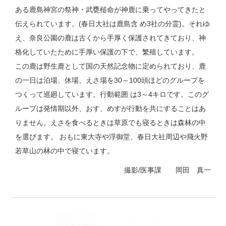
ある鹿島神宮の祭神・武甕槌命が神鹿に乗ってやってきたと
伝えられています。(春日大社は鹿島含 め3社の分霊)。それゆ
え、奈良公園の鹿は古くから手厚く保護されてきており、神
格化していたために手厚い保護の下で、繁殖しています。
この鹿は野生鹿として国の天然記念物に定められており、鹿
の一日は泊場、休場、えさ場を30～100頭ほどのグループを
つくって巡廻しています。行動範囲 は3～4キロです。このグ
ループは発情期以外、おす、めすが行動を共にすることはあ
りません。えさを食べるときは草原でも寝るときは森林の中
を選びます。 おもに東大寺や浮御堂、春日大社周辺や飛火野
若草山の林の中で寝ています。
撮影/医事課 岡田 真一