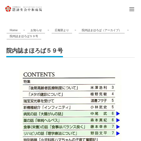
menu
Home
»
お知らせ
»
広報部より
»
院内誌まほろば（アーカイブ）
»
院内誌まほろば５９号
院内誌まほろば５９号