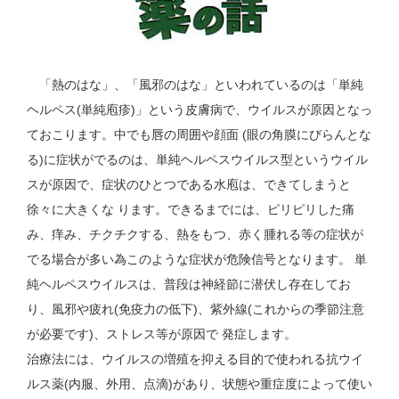
「熱のはな」、「風邪のはな」といわれているのは「単純
ヘルペス(単純庖疹)」という皮膚病で、ウイルスが原因となっ
ておこります。中でも唇の周囲や顔面 (眼の角膜にびらんとな
る)に症状がでるのは、単純ヘルペスウイルス型というウイル
スが原因で、症状のひとつである水庖は、できてしまうと
徐々に大きくな ります。できるまでには、ピリピリした痛
み、痒み、チクチクする、熱をもつ、赤く腫れる等の症状が
でる場合が多い為このような症状が危険信号となります。 単
純ヘルペスウイルスは、普段は神経節に潜伏し存在してお
り、風邪や疲れ(免疫力の低下)、紫外線(これからの季節注意
が必要です)、ストレス等が原因で 発症します。
治療法には、ウイルスの増殖を抑える目的で使われる抗ウイ
ルス薬(内服、外用、点滴)があり、状態や重症度によって使い