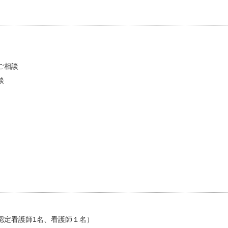
ご相談
談
認定看護師1名、看護師１名）