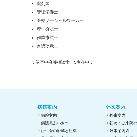
薬剤師
管理栄養士
医療ソーシャルワーカー
理学療法士
作業療法士
言語聴覚士
※脳卒中療養相談士 5名在中※
病院案内
外来案内
病院案内
外来案内
病院長あいさつ
初めてご来院
済生会の沿革と組織
外来案内図