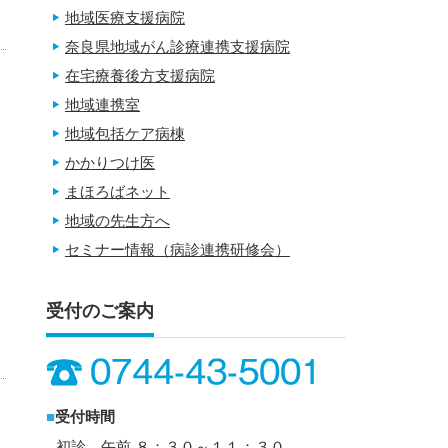
地域医療支援病院
奈良県地域がん診療連携支援病院
在宅療養後方支援病院
地域連携室
地域包括ケア病棟
かかりつけ医
まほろばネット
地域の先生方へ
セミナー情報（病診連携研修会）
受付のご案内
■
受付時間
初診 午前 ８：３０～１１：３０