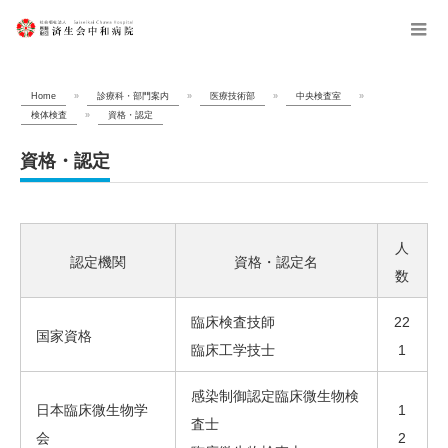
menu
Home
»
診療科・部門案内
»
医療技術部
»
中央検査室
»
検体検査
»
資格・認定
資格・認定
人
認定機関
資格・認定名
数
臨床検査技師
22
国家資格
臨床工学技士
1
感染制御認定臨床微生物検
日本臨床微生物学
1
査士
会
2