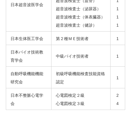
超音波検査士（血管）
1
日本超音波医学会
超音波検査士（泌尿器）
1
超音波検査士（体表臓器）
1
超音波検査士（健診）
1
日本生体医工学会
第２種ＭＥ技術者
1
日本バイオ技術教
中級バイオ技術者
1
育学会
自動呼吸機能機能
初級呼吸機能検査技能資格
1
研究会
認定
日本不整脈心電学
心電図検定２級
2
会
心電図検定３級
4