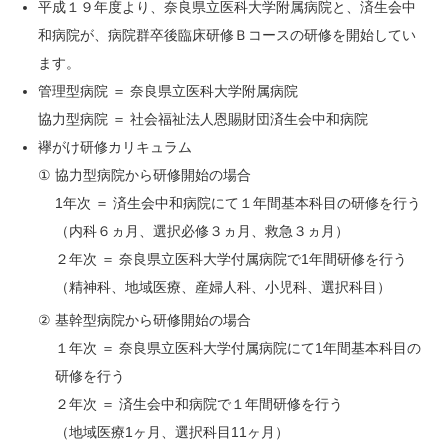
平成１９年度より、奈良県立医科大学附属病院と、済生会中
和病院が、病院群卒後臨床研修Ｂコースの研修を開始してい
ます。
管理型病院 ＝ 奈良県立医科大学附属病院
協力型病院 ＝ 社会福祉法人恩賜財団済生会中和病院
襷がけ研修カリキュラム
①
協力型病院から研修開始の場合
1年次 ＝ 済生会中和病院にて１年間基本科目の研修を行う
（内科６ヵ月、選択必修３ヵ月、救急３ヵ月）
２年次 ＝ 奈良県立医科大学付属病院で1年間研修を行う
（精神科、地域医療、産婦人科、小児科、選択科目）
②
基幹型病院から研修開始の場合
１年次 ＝ 奈良県立医科大学付属病院にて1年間基本科目の
研修を行う
２年次 ＝ 済生会中和病院で１年間研修を行う
（地域医療1ヶ月、選択科目11ヶ月）