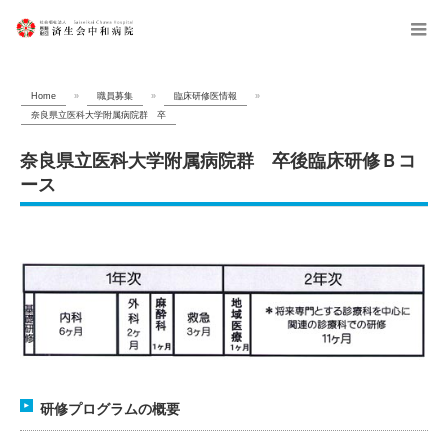
menu
Home
»
職員募集
»
臨床研修医情報
»
奈良県立医科大学附属病院群 卒
奈良県立医科大学附属病院群 卒後臨床研修Ｂコ
ース
研修プログラムの概要