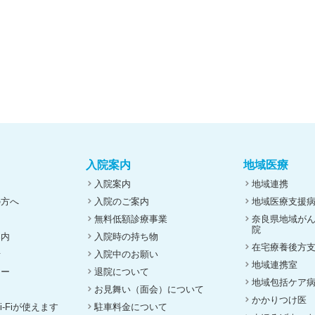
入院案内
地域医療
入院案内
地域連携
の方へ
入院のご案内
地域医療支援
無料低額診療事業
奈良県地域が
院
案内
入院時の持ち物
在宅療養後方
せ
入院中のお願い
地域連携室
ナー
退院について
地域包括ケア
お見舞い（面会）について
かかりつけ医
-Fiが使えます
駐車料金について