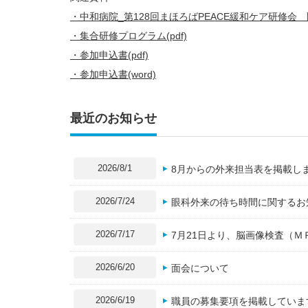
・中和病院_第128回まほろばPEACE緩和ケア研修会
・集合研修プログラム(pdf)
・参加申込書(pdf)
・参加申込書(word)
最近のお知らせ
2026/8/1
8月からの外来担当表を掲載し
2026/7/24
眼科外来の待ち時間に関するお
2026/7/17
7月21日より、脳画像検査（
2026/6/20
面会について
2026/6/19
職員の募集要項を掲載していま