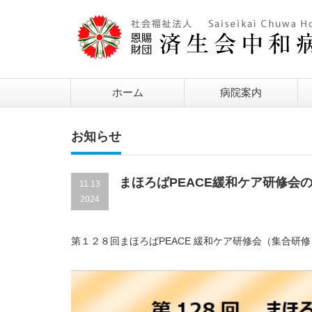
ホーム
病院案内
お知らせ
まほろばPEACE緩和ケア研修会
11.13
2024
第１２８回まほろばPEACE 緩和ケア研修会（集合研