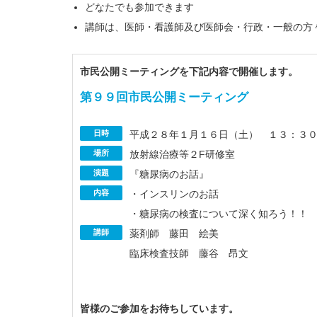
どなたでも参加できます
講師は、医師・看護師及び医師会・行政・一般の方
市民公開ミーティングを下記内容で開催します。
第９９回市民公開ミーティング
日時
平成２８年１月１６日（土） １３：３
場所
放射線治療等２F研修室
演題
『糖尿病のお話』
内容
・インスリンのお話
・糖尿病の検査について深く知ろう！！
講師
薬剤師 藤田 絵美
臨床検査技師 藤谷 昂文
皆様のご参加をお待ちしています。