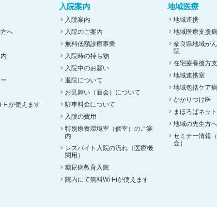
入院案内
地域医療
入院案内
地域連携
の方へ
入院のご案内
地域医療支援
無料低額診療事業
奈良県地域が
院
案内
入院時の持ち物
在宅療養後方
せ
入院中のお願い
地域連携室
ナー
退院について
地域包括ケア
お見舞い（面会）について
かかりつけ医
-Fiが使えます
駐車料金について
まほろばネッ
入院の費用
地域の先生方
特別療養環境室（個室）のご案
内
セミナー情報
会）
レスパイト入院の流れ（医療機
関用）
糖尿病教育入院
院内にて無料Wi-Fiが使えます