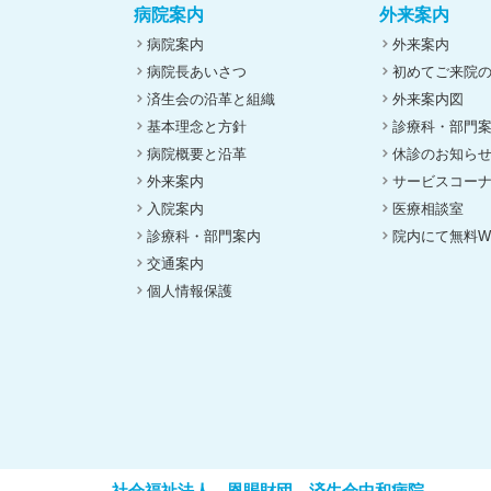
病院案内
外来案内
病院案内
外来案内
病院長あいさつ
初めてご来院
済生会の沿革と組織
外来案内図
基本理念と方針
診療科・部門
病院概要と沿革
休診のお知ら
外来案内
サービスコー
入院案内
医療相談室
診療科・部門案内
院内にて無料Wi
交通案内
個人情報保護
社会福祉法人 恩賜財団 済生会中和病院