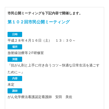
市民公開ミーティングを下記内容で開催します。
第１０２回市民公開ミーティング
日時
平成２８年４月１６日（土） １３：３０～
場所
放射線治療等２F研修室
演題
『抗がん剤と上手に付き合うコツ～快適な日常生活を過ごす
ために～』
内容
未定
講師
がん化学療法看護認定看護師 安田 美佐